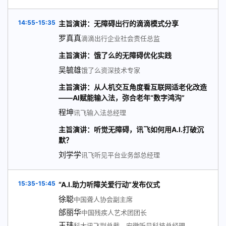
14:55-15:35
主旨演讲：无障碍出行的滴滴模式分享
罗真真
滴滴出行企业社会责任总监
主旨演讲：饿了么的无障碍优化实践
吴毓雄
饿了么资深技术专家
主旨演讲：从人机交互角度看互联网适老化改造
——AI赋能输入法，弥合老年“数字鸿沟”
程坤
讯飞输入法总经理
主旨演讲：听觉无障碍，讯飞如何用A.I.打破沉
默？
刘学学
讯飞听见平台业务部总经理
15:35-15:45
“A.I.助力听障关爱行动”发布仪式
徐聪
中国聋人协会副主席
邰丽华
中国残疾人艺术团团长
王玮
科大讯飞副总裁、安徽听见科技总经理