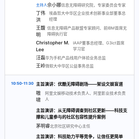
佘小娜
信息无障碍研究院，专家委员会专家
主持人
丁伟
埃森哲大中华区企业技术创新事业部董事总
经理
洪
王馥
信息无障碍产品联盟专家顾问、前IBM首席无
障碍执行官
明
Christopher M.
IAAP董事总经理、G3ict首席
学习官
Lee
汪磊
华为手机产品线用户体验业务总监
王岭
微软大中华区公益事务总监
10:50-11:30
主旨演讲：优酷无障碍剧场——架设文娱盲道
嗷
阿里文娱移动技术负责人、阿里影业技术负责
人
啸
主旨演讲：从无障碍调查到社区更新——科技支
撑和儿童参与的社区包容性提升案例
茅明睿
北京社区研究中心主任
主旨演讲：科技助力平等竞争，让信任更简单