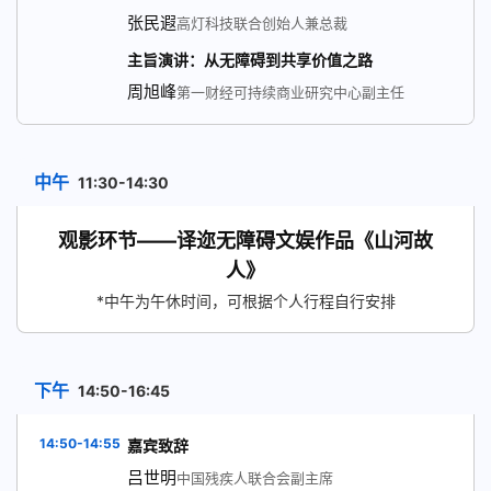
张民遐
高灯科技联合创始人兼总裁
主旨演讲：从无障碍到共享价值之路
周旭峰
第一财经可持续商业研究中心副主任
中午
11:30-14:30
观影环节——译迩无障碍文娱作品《山河故
人》
*中午为午休时间，可根据个人行程自行安排
下午
14:50-16:45
14:50-14:55
嘉宾致辞
吕世明
中国残疾人联合会副主席